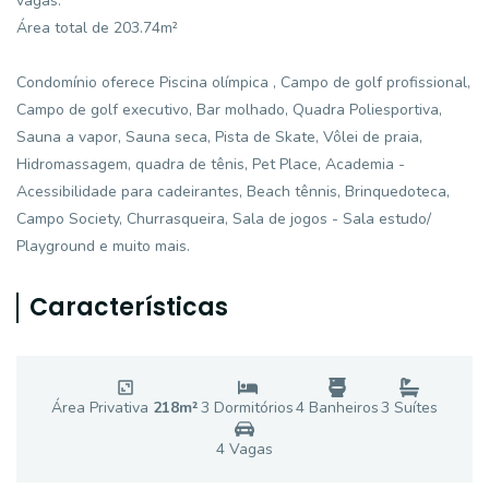
vagas.
Área total de 203.74m²
Condomínio oferece Piscina olímpica , Campo de golf profissional,
Campo de golf executivo, Bar molhado, Quadra Poliesportiva,
Sauna a vapor, Sauna seca, Pista de Skate, Vôlei de praia,
Hidromassagem, quadra de tênis, Pet Place, Academia -
Acessibilidade para cadeirantes, Beach tênnis, Brinquedoteca,
Campo Society, Churrasqueira, Sala de jogos - Sala estudo/
Playground e muito mais.
Características
Área Privativa
218
m²
3
Dormitório
s
4
Banheiro
s
3
Suíte
s
4
Vaga
s