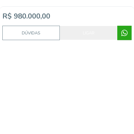
R$ 980.000,00
Imóveis semelhantes
DÚVIDAS
LIGAR
FS3019
Porto das Dunas, Aquiraz - CE