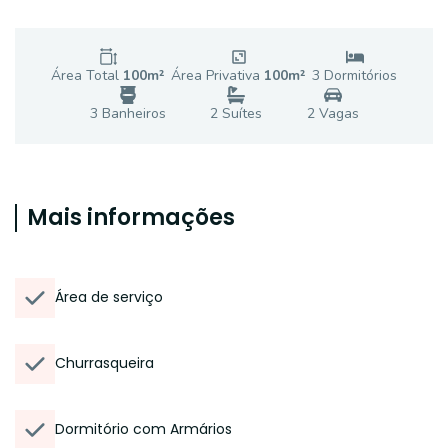
Área Total
100
m²
Área Privativa
100
m²
3
Dormitório
s
3
Banheiro
s
2
Suíte
s
2
Vaga
s
Mais informações
Área de serviço
Churrasqueira
Dormitório com Armários