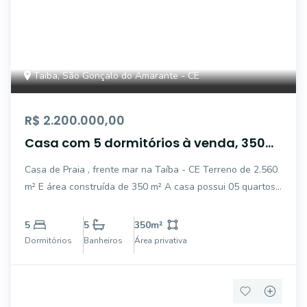
Taiba, São Gonçalo do Amarante - CE
R$ 2.200.000,00
Casa com 5 dormitórios à venda, 350
m² - Taíba - São Gonçalo do
Casa de Praia , frente mar na Taíba - CE Terreno de 2.560
Amarante/CE
m² E área construída de 350 m² A casa possui 05 quartos,
sendo 03 suítes e no total de 05 banheiros. Imóvel com
casa de caseiro com 02 quartos e 01 banheiro. Na casa,
5
5
350
m²
todos os quartos
Dormitórios
Banheiros
Área privativa