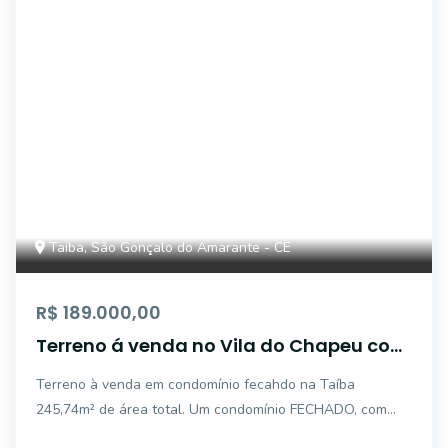
FS2986
Taiba, São Gonçalo do Amarante - CE
R$ 189.000,00
Terreno á venda no Vila do Chapeu com
245,74m² Taíba - Ceará.
Terreno à venda em condomínio fecahdo na Taíba
245,74m² de área total. Um condomínio FECHADO, com
total segurança, infraestrutura completa e lazer para toda