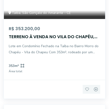
Taiba, São Gonçalo do Amarante - CE
R$ 353.200,00
TERRENO À VENDA NO VILA DO CHAPÉU,
COM 353M² NA TAIBA CEARÁ
Lote em Condomínio Fechado na Taíba no Bairro Morro do
Chapéu - Vila do Chapeu Com 353m², rodeado por um
paisagismo incrível para você ter QUALIDADE DE VIDA e
Segurança. Nesse loteamento você tem: Muita natureza,
353
m²
com um belíssimo paisagismo, Miran
Área total