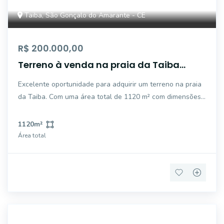
Taiba, São Gonçalo do Amarante - CE
R$ 200.000,00
Terreno à venda na praia da Taiba
proximo ao mar
Excelente oportunidade para adquirir um terreno na praia
da Taiba. Com uma área total de 1120 m² com dimensões
de 28x40 , este lote oferece espaço suficiente para
construir a sua casa dos sonhos ou investir em um projeto
1120
m²
comercial. Localizado em uma á
Área total
FS2824