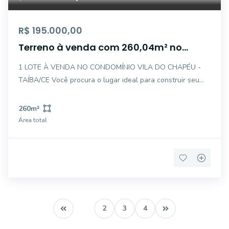
R$ 195.000,00
Terreno à venda com 260,04m² no
Condomínio Vila do Chapeu - Taíba
1 LOTE À VENDA NO CONDOMÍNIO VILA DO CHAPÉU -
TAÍBA/CE Você procura o lugar ideal para construir seu
sonho, seu investimento ou seu refúgio a poucos passos
da Praia da Taíba? Esta é a oportunidade perfeita!
260
m²
CONDOMÍNIO VILA DO CHAPÉU Um condomínio F
Área total
1
2
3
4