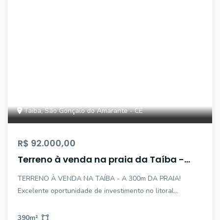
Taiba, São Gonçalo do Amarante - CE
R$ 92.000,00
Terreno à venda na praia da Taíba -
Ceará 390m²
TERRENO À VENDA NA TAÍBA - A 300m DA PRAIA!
Excelente oportunidade de investimento no litoral
cearense! · Localização Privilegiada: Terreno localizado na
paradisíaca Taíba, em São Gonçalo do Amarante/CE.
390
m²