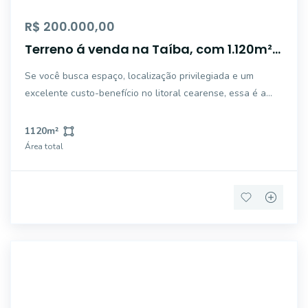
R$ 200.000,00
Terreno á venda na Taíba, com 1.120m²
a poucos metros do Mar!
Se você busca espaço, localização privilegiada e um
excelente custo-benefício no litoral cearense, essa é a
sua chance. Dois lotes já unificados pelo proprietário,
formando uma única área de 1.120m² (14 x 40 cada lote
1120
m²
original - 560 m² + 560 m²). L
Área total
FS2002