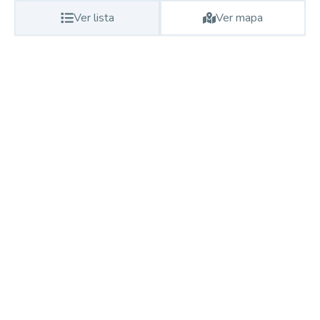
Ver lista
Ver mapa
Procurando o imóvel dos sonhos?
Podemos ajudá-lo a realizar o seu sonho de um imóvel
novo
Explorar Imóveis