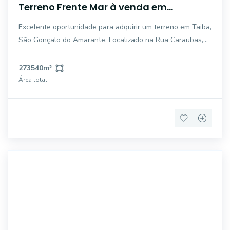
Terreno Frente Mar à venda em
Caraúbas - Taiba / Pecem
Excelente oportunidade para adquirir um terreno em Taiba,
São Gonçalo do Amarante. Localizado na Rua Caraubas,
este terreno oferece um espaço ideal para construir seu
projeto dos sonhos (com pesquisa da Semurb para Resort
273540
m²
de luxo). São mais de 27 Hecta
Área total
FS1776