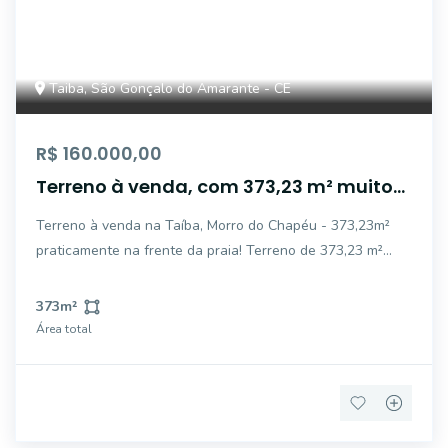
Taiba, São Gonçalo do Amarante - CE
R$ 160.000,00
Terreno à venda, com 373,23 m² muito
bem localizado na Taíba, região do
Terreno à venda na Taíba, Morro do Chapéu - 373,23m²
Morro do Chapéu (CE).
praticamente na frente da praia! Terreno de 373,23 m²
muito bem localizado na Taíba, região do Morro do Chapéu
(CE). O lote fica praticamente de frente para a praia, a
373
m²
poucos passos da areia, em u
Área total