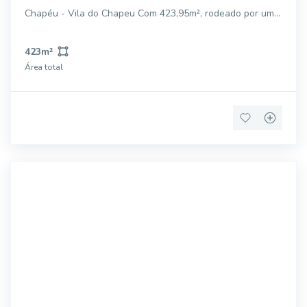
Chapéu - Vila do Chapeu Com 423,95m², rodeado por um
paisagismo incrível para você ter QUALIDADE DE VIDA e
Segurança. Nesse loteamento você tem: Muita natureza,
423
m²
com um belíssimo paisagismo, M
Área total
FS2885