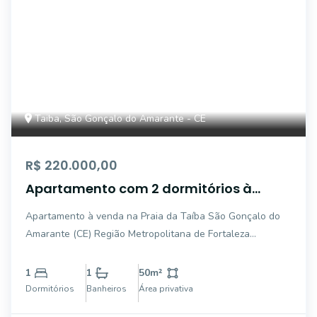
Taiba, São Gonçalo do Amarante - CE
R$ 220.000,00
Apartamento com 2 dormitórios à
venda, 81 m² - Taíba - São Gonçalo do
Apartamento à venda na Praia da Taíba São Gonçalo do
Amarante/CE
Amarante (CE) Região Metropolitana de Fortaleza
Detalhes do imóvel: * 2 quartos (ambos suítes) * 2
banheiros * Sala e cozinha integradas * Varanda ampla,
1
1
50
m²
ventilada e com ótima iluminaç
Dormitórios
Banheiros
Área privativa