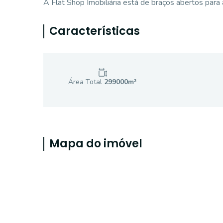
A Flat Shop Imobiliária está de braços abertos para
Características
Área Total
299000
m²
Mapa do imóvel