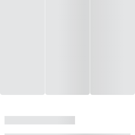
CASA
VENDA
CÓD: 19327