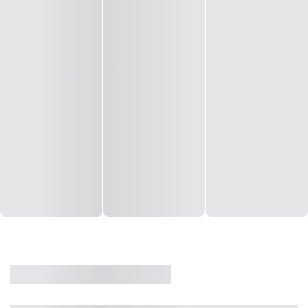
CASA
VENDA
CÓD: 19327