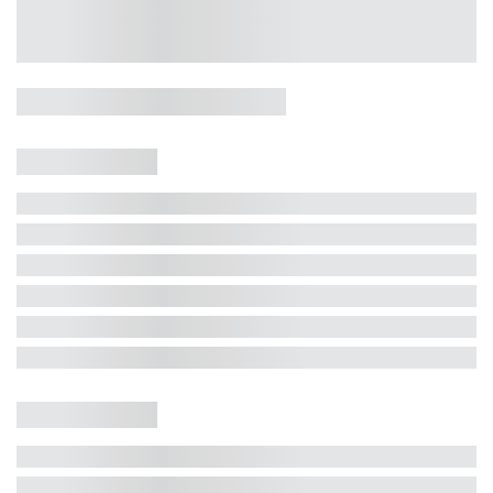
Casa 5 Dormitórios e Jacuzzi -
Jurerê
Jurerê Internacional, Florianópolis - SC