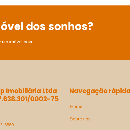
móvel dos sonhos?
e um imóvel novo
p Imobiliária Ltda
Navegação rápid
.638.301/0002-75
Home
Sobre nós
03-6880