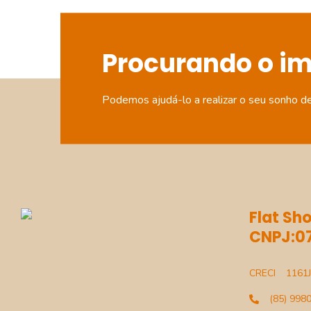
Procurando o i
Podemos ajudá-lo a realizar o seu sonho d
Flat Sho
CNPJ:07
CRECI
1161J
(85) 998