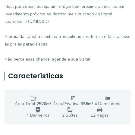
Ideal para quem deseja um refúgio bem próximo ao mar ou um
investimento próximo ao destino mais buscado do litoral
cearense, o CUMBUCO.
A praia da Tabuba combina tranquilidade, natureza e fácil acesso
às praias paradisíacas.
Não perca essa chance, agende a sua visita!
Características
Área Total
2520
m²
Área Privativa
358
m²
4
Dormitório
s
4
Banheiro
s
2
Suíte
s
12
Vaga
s