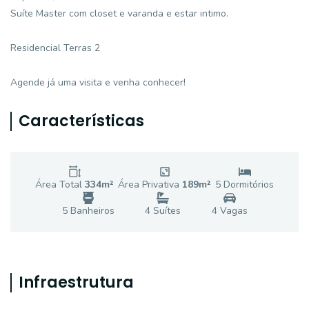
Suíte Master com closet e varanda e estar intimo.
Residencial Terras 2
Agende já uma visita e venha conhecer!
Características
Área Total
334
m²
Área Privativa
189
m²
5
Dormitório
s
5
Banheiro
s
4
Suíte
s
4
Vaga
s
Infraestrutura