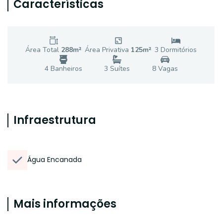
Características
Área Total
288
m²
Área Privativa
125
m²
3
Dormitório
s
4
Banheiro
s
3
Suíte
s
8
Vaga
s
Infraestrutura
Água Encanada
Mais informações