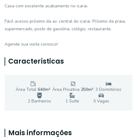
Casa com excelente acabamento no icarai.
Fácil acesso próximo da av. central do icarai. Próximo da praia,
supermercado, posto de gasolina, colégio, restaurante.
Agende sua visita conosco!
Características
Área Total
640
m²
Área Privativa
250
m²
3
Dormitório
s
2
Banheiro
s
1
Suíte
5
Vaga
s
Mais informações