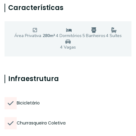
Características
Área Privativa
280
m²
4
Dormitório
s
5
Banheiro
s
4
Suíte
s
4
Vaga
s
Infraestrutura
Bicicletário
Churrasqueira Coletiva