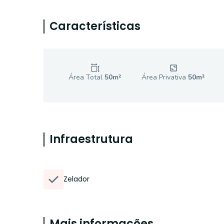
Características
Área Total
50
m²
Área Privativa
50
m²
Infraestrutura
Zelador
Mais informações