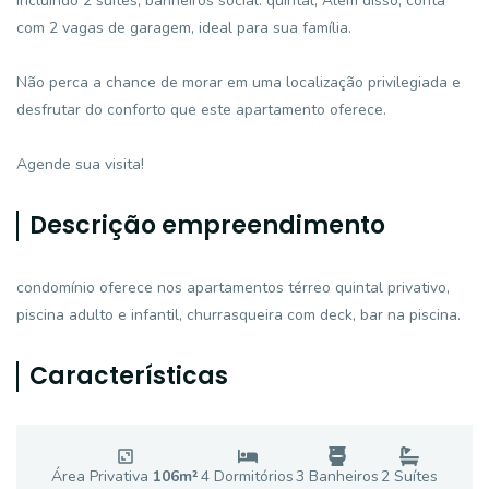
incluindo 2 suítes, banheiros social. quintal, Além disso, conta
com 2 vagas de garagem, ideal para sua família.
Não perca a chance de morar em uma localização privilegiada e
desfrutar do conforto que este apartamento oferece.
Agende sua visita!
Descrição empreendimento
condomínio oferece nos apartamentos térreo quintal privativo,
piscina adulto e infantil, churrasqueira com deck, bar na piscina.
Características
Área Privativa
106
m²
4
Dormitório
s
3
Banheiro
s
2
Suíte
s