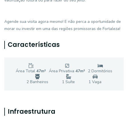
valorização futura ou para fazer do seu jeito.
Agende sua visita agora mesmo! E não perca a oportunidade de
morar ou investir em uma das regiões promissoras de Fortaleza!
Características
Área Total
47
m²
Área Privativa
47
m²
2
Dormitório
s
2
Banheiro
s
1
Suíte
1
Vaga
Infraestrutura