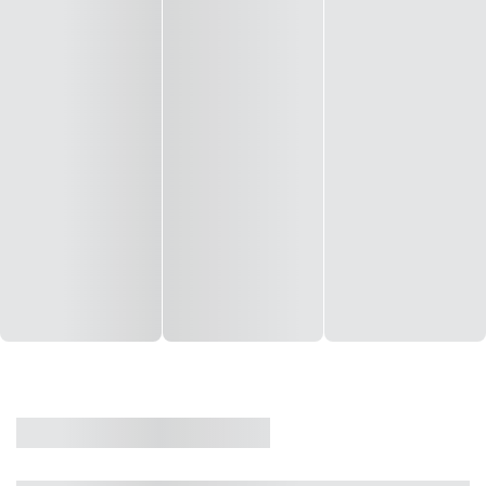
CASA
VENDA
CÓD: 19327