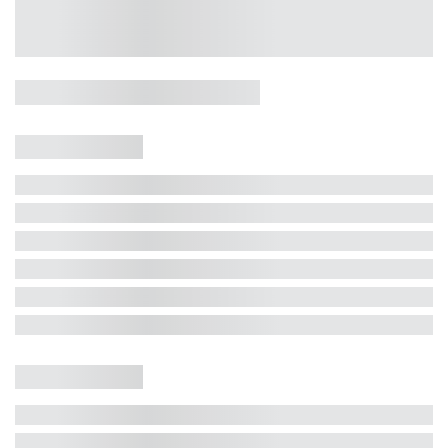
Casa 5 Dormitórios e Jacuzzi -
Jurerê
Jurerê Internacional, Florianópolis - SC