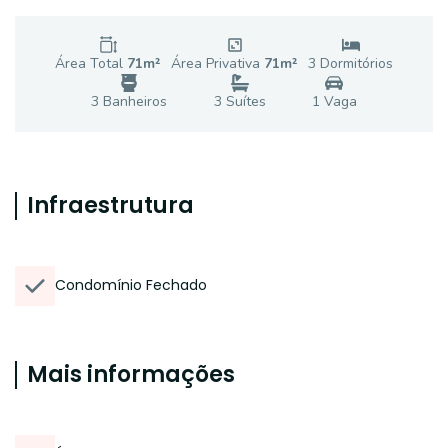
Área Total
71
m²
Área Privativa
71
m²
3
Dormitório
s
3
Banheiro
s
3
Suíte
s
1
Vaga
Infraestrutura
Condomínio Fechado
Mais informações