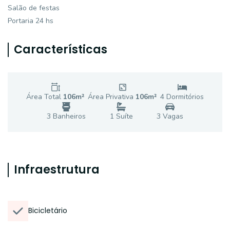
Salão de festas
Portaria 24 hs
Características
Área Total
106
m²
Área Privativa
106
m²
4
Dormitório
s
3
Banheiro
s
1
Suíte
3
Vaga
s
Infraestrutura
Bicicletário