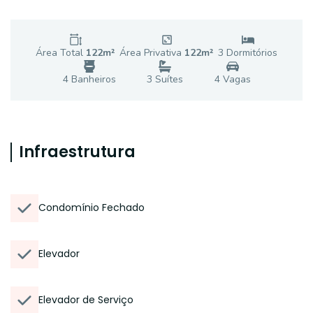
Área Total
122
m²
Área Privativa
122
m²
3
Dormitório
s
4
Banheiro
s
3
Suíte
s
4
Vaga
s
Infraestrutura
Condomínio Fechado
Elevador
Elevador de Serviço